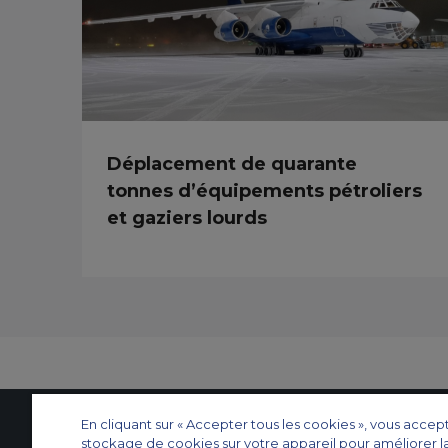
Déplacement de quarante
tonnes d’équipements pétroliers
et gaziers lourds
En cliquant sur « Accepter tous les cookies », vous accep
stockage de cookies sur votre appareil pour améliorer l