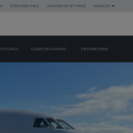
ER
SITES WEB D’ACS
LOCATION DE JET PRIVÉ
FRANÇAIS
POS D'ACS
GUIDE DES AVIONS
DESTINATIONS