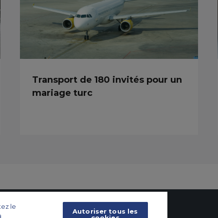
Transport de 180 invités pour un
mariage turc
tez le
Autoriser tous les
a
cookies